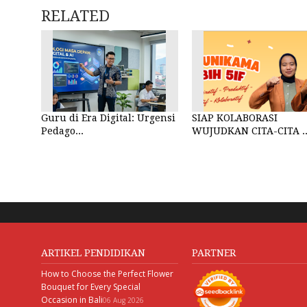
RELATED
Guru di Era Digital: Urgensi
SIAP KOLABORASI
Pedago...
WUJUDKAN CITA-CITA ..
ARTIKEL PENDIDIKAN
PARTNER
How to Choose the Perfect Flower
Bouquet for Every Special
Occasion in Bali
06 Aug 2026