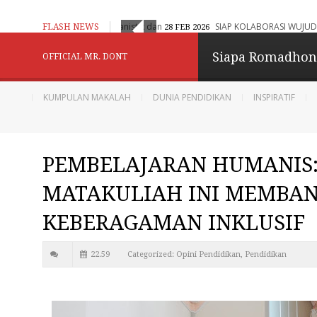
aran Adaptif, Humanistik dan Berbasis Digital
SIAP KOLABORASI WUJUDKAN CITA-
FLASH NEWS
28 FEB 2026
Konselor Kita - Be
Siapa Romadho
OFFICIAL MR. DONT
Menginspirasi
KUMPULAN MAKALAH
DUNIA PENDIDIKAN
INSPIRATIF
Berbagi dan Menginpirasi
PEMBELAJARAN HUMANIS:
Diberdayakan oleh
B
MATAKULIAH INI MEMBA
KEBERAGAMAN INKLUSIF
22.59
Categorized:
Opini Pendidikan
,
Pendidikan