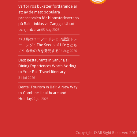
Varför ros buketter fortfarande är
ett av de mest populära
presentvalen för blomsterleverans
på Bali – inklusive Canggu, Ubud
och Jimbaran
05 Aug 2026
バリ島のローフードシェフ認定トレ
ーニング：The Seeds of Lifeととも
に生命食の力を発見する
04 Aug 2026
Best Restaurants in Sanur Bali:
Dining Experiences Worth Adding
to Your Bali Travel Itinerary
31 Jul 2026
Dental Tourism in Bali: A New Way
to Combine Healthcare and
Holiday
29 Jul 2026
Copyright © All Right Reserved 201