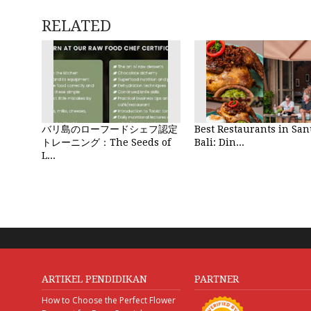
RELATED
バリ島のローフードシェフ認定
Best Restaurants in Sa
トレーニング：The Seeds of
Bali: Din...
L...
ARTIKEL PENDIDIKAN
PARTNER
How to Choose the Perfect Flower