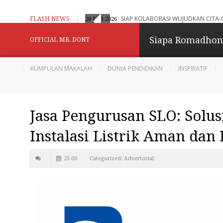
aran Adaptif, Humanistik dan Berbasis Digital
SIAP KOLABORASI WUJUDKAN CITA-
FLASH NEWS
28 FEB 2026
Konselor Kita - Be
Siapa Romadho
OFFICIAL MR. DONT
Menginspirasi
KUMPULAN MAKALAH
DUNIA PENDIDIKAN
INSPIRATIF
Berbagi dan Menginpirasi
Jasa Pengurusan SLO: Solus
Diberdayakan oleh
B
Instalasi Listrik Aman dan 
23.00
Categorized:
Advertorial