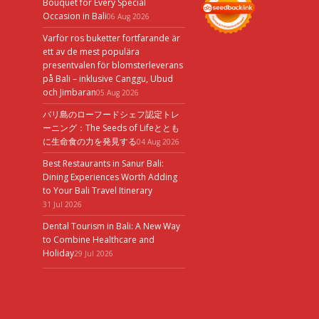
Bouquet for Every Special
Occasion in Bali
06 Aug 2026
Varför ros buketter fortfarande är
ett av de mest populära
presentvalen för blomsterleverans
på Bali – inklusive Canggu, Ubud
och Jimbaran
05 Aug 2026
バリ島のローフードシェフ認定トレ
ーニング：The Seeds of Lifeととも
に生命食の力を発見する
04 Aug 2026
Best Restaurants in Sanur Bali:
Dining Experiences Worth Adding
to Your Bali Travel Itinerary
31 Jul 2026
Dental Tourism in Bali: A New Way
to Combine Healthcare and
Holiday
29 Jul 2026