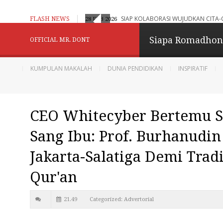
aran Adaptif, Humanistik dan Berbasis Digital
SIAP KOLABORASI WUJUDKAN CITA-
FLASH NEWS
28 FEB 2026
Konselor Kita - Be
Siapa Romadho
OFFICIAL MR. DONT
Menginspirasi
KUMPULAN MAKALAH
DUNIA PENDIDIKAN
INSPIRATIF
Berbagi dan Menginpirasi
CEO Whitecyber Bertemu 
Diberdayakan oleh
B
Sang Ibu: Prof. Burhanudi
Jakarta-Salatiga Demi Trad
Qur'an
21.49
Categorized:
Advertorial