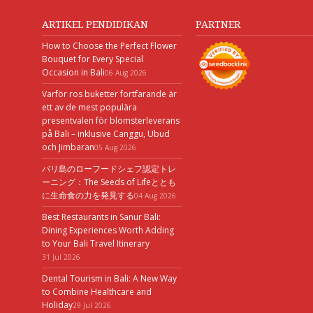
ARTIKEL PENDIDIKAN
PARTNER
How to Choose the Perfect Flower
Bouquet for Every Special
Occasion in Bali
06 Aug 2026
Varför ros buketter fortfarande är
ett av de mest populära
presentvalen för blomsterleverans
på Bali – inklusive Canggu, Ubud
och Jimbaran
05 Aug 2026
バリ島のローフードシェフ認定トレ
ーニング：The Seeds of Lifeととも
に生命食の力を発見する
04 Aug 2026
Best Restaurants in Sanur Bali:
Dining Experiences Worth Adding
to Your Bali Travel Itinerary
31 Jul 2026
Dental Tourism in Bali: A New Way
to Combine Healthcare and
Holiday
29 Jul 2026