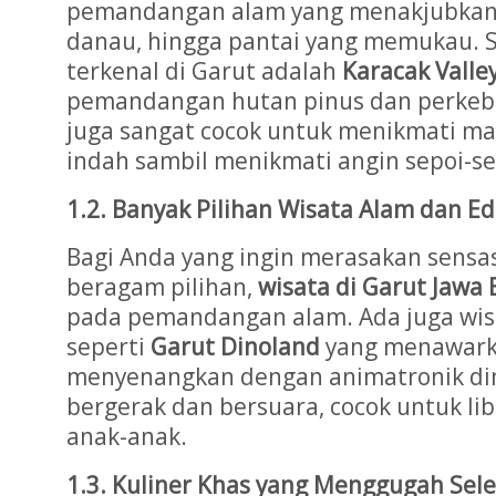
pemandangan alam yang menakjubkan,
danau, hingga pantai yang memukau. S
terkenal di Garut adalah
Karacak Valle
pemandangan hutan pinus dan perkebu
juga sangat cocok untuk menikmati m
indah sambil menikmati angin sepoi-se
1.2. Banyak Pilihan Wisata Alam dan Ed
Bagi Anda yang ingin merasakan sensas
beragam pilihan,
wisata di Garut Jawa 
pada pemandangan alam. Ada juga wis
seperti
Garut Dinoland
yang menawark
menyenangkan dengan animatronik din
bergerak dan bersuara, cocok untuk li
anak-anak.
1.3. Kuliner Khas yang Menggugah Sel