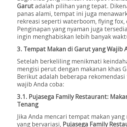
Garut
adalah pilihan yang tepat. Dike
panas alami, tempat ini juga menawark
rekreasi seperti waterboom, flying fox,
Penginapan yang nyaman juga tersedia 
ingin menghabiskan lebih banyak wakt
3. Tempat Makan di Garut yang Wajib 
Setelah berkeliling menikmati keindah
mengisi perut dengan makanan khas Gar
Berikut adalah beberapa rekomendasi
wajib Anda coba:
3.1. Pujasega Family Restaurant: Mak
Tenang
Jika Anda mencari tempat makan yan
yang bervariasi,
Pujasega Family Resta