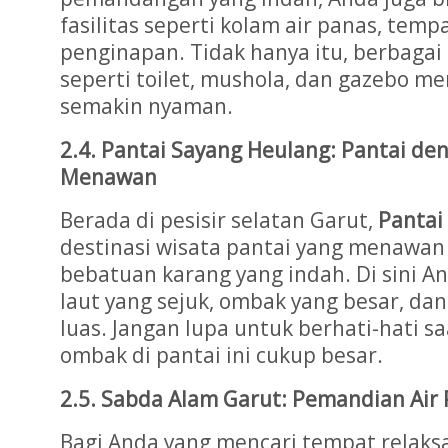
fasilitas seperti kolam air panas, tem
penginapan. Tidak hanya itu, berbagai
seperti toilet, mushola, dan gazebo m
semakin nyaman.
2.4. Pantai Sayang Heulang: Pantai d
Menawan
Berada di pesisir selatan Garut,
Pantai
destinasi wisata pantai yang menawan
bebatuan karang yang indah. Di sini A
laut yang sejuk, ombak yang besar, d
luas. Jangan lupa untuk berhati-hati s
ombak di pantai ini cukup besar.
2.5. Sabda Alam Garut: Pemandian Air
Bagi Anda yang mencari tempat relaksa