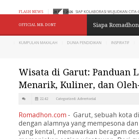
aran Adaptif, Humanistik dan Berbasis Digital
SIAP KOLABORASI WUJUDKAN CITA-
FLASH NEWS
28 FEB 2026
Konselor Kita - Be
Siapa Romadho
OFFICIAL MR. DONT
Menginspirasi
KUMPULAN MAKALAH
DUNIA PENDIDIKAN
INSPIRATIF
Berbagi dan Menginpirasi
Wisata di Garut: Panduan 
Diberdayakan oleh
B
Menarik, Kuliner, dan Oleh
22.42
Categorized:
Advertorial
Romadhon.com
- Garut, sebuah kota di
dengan alamnya yang mempesona dan 
yang kental, menawarkan beragam dest