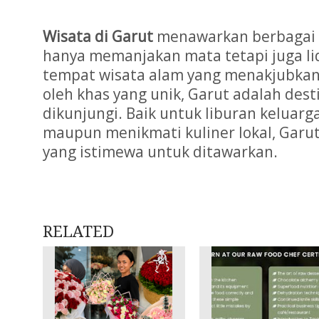
Wisata di Garut
menawarkan berbagai 
hanya memanjakan mata tetapi juga l
tempat wisata alam yang menakjubkan, 
oleh khas yang unik, Garut adalah dest
dikunjungi. Baik untuk liburan keluarg
maupun menikmati kuliner lokal, Garut
yang istimewa untuk ditawarkan.
RELATED