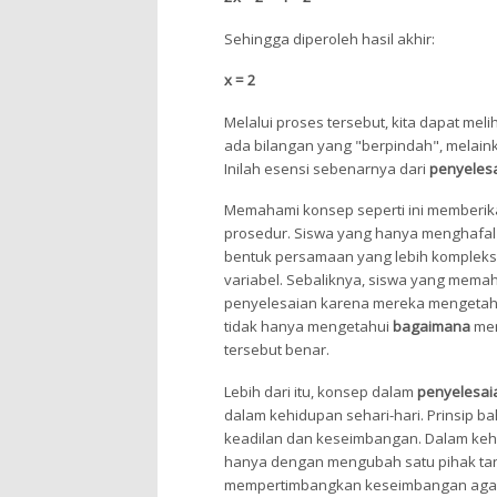
Sehingga diperoleh hasil akhir:
x = 2
Melalui proses tersebut, kita dapat mel
ada bilangan yang "berpindah", melain
Inilah esensi sebenarnya dari
penyeles
Memahami konsep seperti ini memberik
prosedur. Siswa yang hanya menghafal
bentuk persamaan yang lebih kompleks,
variabel. Sebaliknya, siswa yang mem
penyelesaian karena mereka mengetahui 
tidak hanya mengetahui
bagaimana
men
tersebut benar.
Lebih dari itu, konsep dalam
penyelesai
dalam kehidupan sehari-hari. Prinsip 
keadilan dan keseimbangan. Dalam kehi
hanya dengan mengubah satu pihak tan
mempertimbangkan keseimbangan agar m