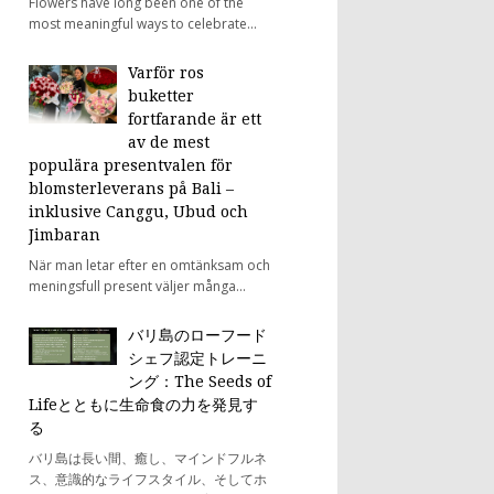
Flowers have long been one of the
most meaningful ways to celebrate...
Varför ros
buketter
fortfarande är ett
av de mest
populära presentvalen för
blomsterleverans på Bali –
inklusive Canggu, Ubud och
Jimbaran
När man letar efter en omtänksam och
meningsfull present väljer många...
バリ島のローフード
シェフ認定トレーニ
ング：The Seeds of
Lifeとともに生命食の力を発見す
る
バリ島は長い間、癒し、マインドフルネ
ス、意識的なライフスタイル、そしてホ