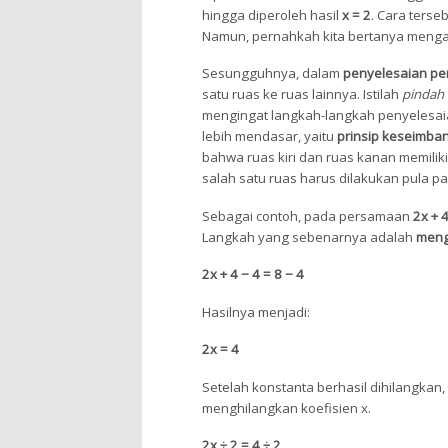
hingga diperoleh hasil
x = 2
. Cara ters
Namun, pernahkah kita bertanya menga
Sesungguhnya, dalam
penyelesaian p
satu ruas ke ruas lainnya. Istilah
pindah 
mengingat langkah-langkah penyelesaian
lebih mendasar, yaitu
prinsip keseimba
bahwa ruas kiri dan ruas kanan memiliki
salah satu ruas harus dilakukan pula p
Sebagai contoh, pada persamaan
2x + 4
Langkah yang sebenarnya adalah
meng
2x + 4 − 4 = 8 − 4
Hasilnya menjadi:
2x = 4
Setelah konstanta berhasil dihilangkan
menghilangkan koefisien x.
2x ÷ 2 = 4 ÷ 2