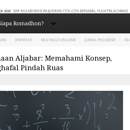
BORASI WUJUDKAN CITA-CITA BERSAMA, YULIATIN-ACHMAD ZAKARIA RESMI DI
ta - Berbagi dan
Siapa Romadhon?
asi
IKAN
INSPIRATIF
MULTIKULTURALISME
JURNAL PROGRESIF
KE
maan Aljabar: Memahami Konsep,
hafal Pindah Ruas
Diberdayakan oleh
Blogger
.