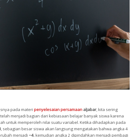
usnya pada materi
penyelesaian persamaan
aljabar
, kita sering
ini telah menjadi bagian dari kebiasaan belajar banyak siswa karena
ah untuk memperoleh nilai suatu variabel. Ketika dihadapkan pada
8
, sebagian besar siswa akan langsung mengatakan bahwa angka 4
erubah menjadi
−4
, kemudian angka 2 dipindahkan menjadi pembagi