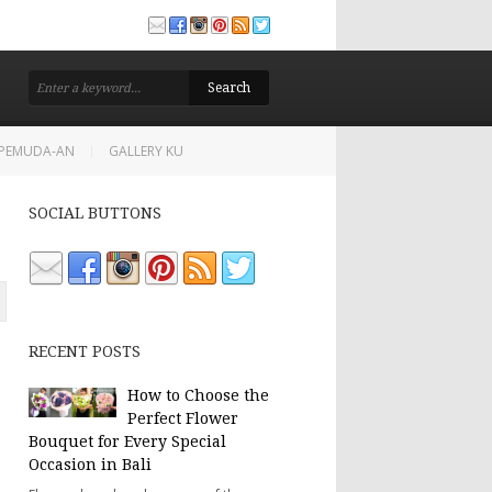
TETAPKAN SEBAGAI PRESIDEN DAN WAKIL PRESIDEN MAHASISWA UNIKAMA
PANCASILA, PEREMPUAN, DAN AGAMA JADI TOPIK TALK SHOW: RA
16 JAN 2026
-PEMUDA-AN
GALLERY KU
SOCIAL BUTTONS
RECENT POSTS
How to Choose the
Perfect Flower
Bouquet for Every Special
Occasion in Bali