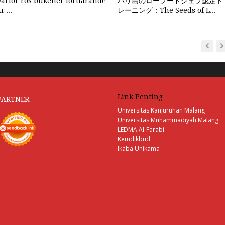
Varför ros buketter fortfarande
バリ島のローフードシェフ認定ト
r ...
レーニング：The Seeds of L...
Link Penting
PARTNER
Universitas Kanjuruhan Malang
Universitas Muhammadiyah Malang
LEDMA Al-Farabi
Kemdikbud
Ikaba Unikama