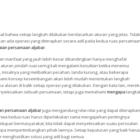
ihat bahwa setiap langkah dilakukan berdasarkan aturan yang jelas. Tidak
kan ada operasi yang diterapkan secara adil pada kedua ruas persamaan
aian persamaan aljabar
.
an manfaat yang jauh lebih besar dibandingkan hanya menghafal
 aturan
pindah ruas
sering kali mengalami kesulitan ketika menemui
 misalnya yang melibatkan pecahan, tanda kurung, atau beberapa
ahami konsep keseimbangan akan lebih mudah menentukan langkah
alasan di balik setiap operasi yang dilakukan. Dengan kata lain, merek
yelesaikan sebuah persamaan, tetapi juga memahami
mengapa
langka
an persamaan aljabar
juga mengandung nilai-nilai yang dapat diterapkan
bahwa kedua ruas harus diperlakukan sama mengajarkan pentingnya
dupan bermasyarakat, kita tidak dapat menyelesaikan suatu persoalan
pa mempertimbangkan pihak lainnya. Setiap keputusan yang baik harus
enghasilkan solusi yang adil bagi semua.