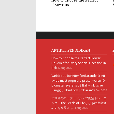
How to Choose the Perfect
Flower Bo...
ä
ARTIKEL PENDIDIKAN
How to Choose the Perfect Flower
Bouquet for Every Special Occasion in
Bali
06 Aug 2026
Varför ros buketter fortfarande är ett
av de mest populära presentvalen för
blomsterleverans på Bali – inklusive
Canggu, Ubud och Jimbaran
05 Aug 2026
バリ島のローフードシェフ認定トレーニ
ング：The Seeds of Lifeとともに生命食
の力を発見する
04 Aug 2026