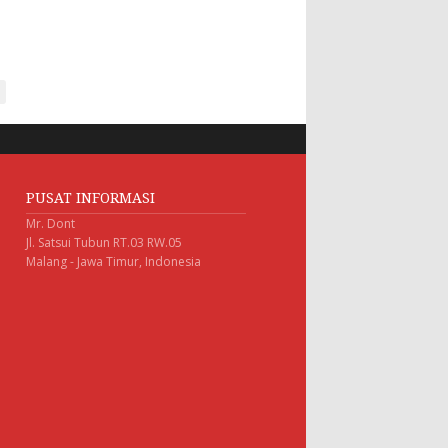
PUSAT INFORMASI
Mr. Dont
Jl. Satsui Tubun RT.03 RW.05
Malang - Jawa Timur, Indonesia