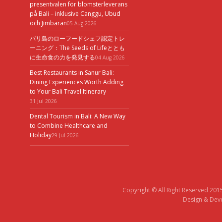
presentvalen för blomsterleverans
på Bali – inklusive Canggu, Ubud
och Jimbaran
05 Aug 2026
バリ島のローフードシェフ認定トレ
ーニング：The Seeds of Lifeととも
に生命食の力を発見する
04 Aug 2026
Best Restaurants in Sanur Bali:
Dining Experiences Worth Adding
to Your Bali Travel Itinerary
31 Jul 2026
Dental Tourism in Bali: A New Way
to Combine Healthcare and
Holiday
29 Jul 2026
Copyright © All Right Reserved 201
Design & Deve