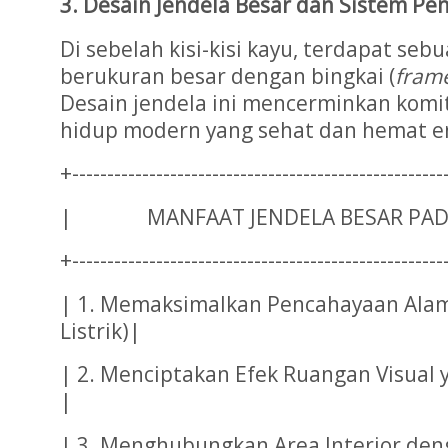
3. Desain Jendela Besar dan Sistem Pe
Di sebelah kisi-kisi kayu, terdapat seb
berukuran besar dengan bingkai (
fram
Desain jendela ini mencerminkan kom
hidup modern yang sehat dan hemat e
+-----------------------------------------------------
| MANFAAT JENDELA BESAR P
+-----------------------------------------------------
| 1. Memaksimalkan Pencahayaan Alami
Listrik)|
| 2. Menciptakan Efek Ruangan Visual 
|
| 3. Menghubungkan Area Interior de