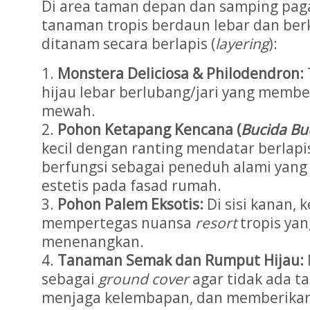
Di area taman depan dan samping pagar
tanaman tropis berdaun lebar dan ber
ditanam secara berlapis (
layering
):
Monstera Deliciosa & Philodendron:
hijau lebar berlubang/jari yang membe
mewah.
Pohon Ketapang Kencana (
Bucida Bu
kecil dengan ranting mendatar berlapis-
berfungsi sebagai peneduh alami yan
estetis pada fasad rumah.
Pohon Palem Eksotis:
Di sisi kanan,
mempertegas nuansa
resort
tropis yan
menenangkan.
Tanaman Semak dan Rumput Hijau:
sebagai
ground cover
agar tidak ada t
menjaga kelembapan, dan memberikan 