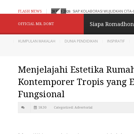
aran Adaptif, Humanistik dan Berbasis Digital
SIAP KOLABORASI WUJUDKAN CITA-
FLASH NEWS
28 FEB 2026
Konselor Kita - Be
Siapa Romadho
OFFICIAL MR. DONT
Menginspirasi
KUMPULAN MAKALAH
DUNIA PENDIDIKAN
INSPIRATIF
Berbagi dan Menginpirasi
Menjelajahi Estetika Rum
Diberdayakan oleh
B
Kontemporer Tropis yang 
Fungsional
18.30
Categorized:
Advertorial