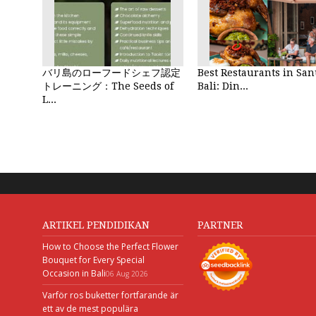
バリ島のローフードシェフ認定
Best Restaurants in Sa
トレーニング：The Seeds of
Bali: Din...
L...
ARTIKEL PENDIDIKAN
PARTNER
How to Choose the Perfect Flower
Bouquet for Every Special
Occasion in Bali
06 Aug 2026
Varför ros buketter fortfarande är
ett av de mest populära