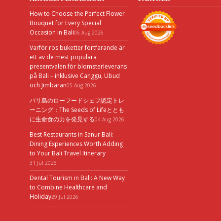
How to Choose the Perfect Flower
Bouquet for Every Special
Occasion in Bali
06 Aug 2026
Varför ros buketter fortfarande är
ett av de mest populära
presentvalen för blomsterleverans
på Bali – inklusive Canggu, Ubud
och Jimbaran
05 Aug 2026
バリ島のローフードシェフ認定トレ
ーニング：The Seeds of Lifeととも
に生命食の力を発見する
04 Aug 2026
Best Restaurants in Sanur Bali:
Dining Experiences Worth Adding
to Your Bali Travel Itinerary
31 Jul 2026
Dental Tourism in Bali: A New Way
to Combine Healthcare and
Holiday
29 Jul 2026