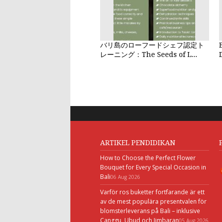
バリ島のローフードシェフ認定ト
レーニング：The Seeds of L...
ARTIKEL PENDIDIKAN
How to Choose the Perfect Flower
Bouquet for Every Special Occasion in
Bali
06 Aug 2026
Varför ros buketter fortfarande är ett
av de mest populära presentvalen för
blomsterleverans på Bali – inklusive
Canggu, Ubud och Jimbaran
05 Aug 2026