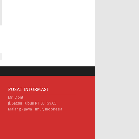
PUSAT INFORMASI
Mr. Dont
Jl. Satsui Tubun RT.03 RW.05
Malang - Jawa Timur, Indonesia