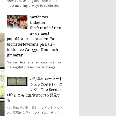
Flowers have long been one of the
most meaningful ways to celebrate...
Varför ros
buketter
fortfarande är ett
av de mest
populära presentvalen för
blomsterleverans på Bali –
inklusive Canggu, Ubud och
Jimbaran
När man letar efter en omtänksam och
meningsfull present väljer många...
バリ島のローフード
シェフ認定トレーニ
ング：The Seeds of
Lifeとともに生命食の力を発見す
る
バリ島は長い間、癒し、マインドフルネ
ス、意識的なライフスタイル、そしてホ