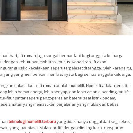
ari-hari, lift rumah juga sangat bermanfaat bagi anggota keluarga
vidu dengan kebutuhan mobilitas khusus. Kehadiran lift akan
rangi risiko kecelakaan seperti terpeleset di tangga. Oleh karena itu,
 panjang yang memberikan manfaat nyata bagi semua anggota keluarga.
itungkan dalam dunia lift rumah adalah
homelift
. Homelift adalah jenis lift
ng lebih hemat energi, lebih senyap, dan lebih aman dibandingkan lift
itur-fitur pintar seperti pengoperasian baterai saat listrik padam,
keselamatan yang memastikan perjalanan yang mulus dan bebas
lihan
teknologi homelift terbaru
yang tidak hanya unggul dari segi teknis,
esain yang luar biasa. Mulai dari lift dengan dinding kaca transparan