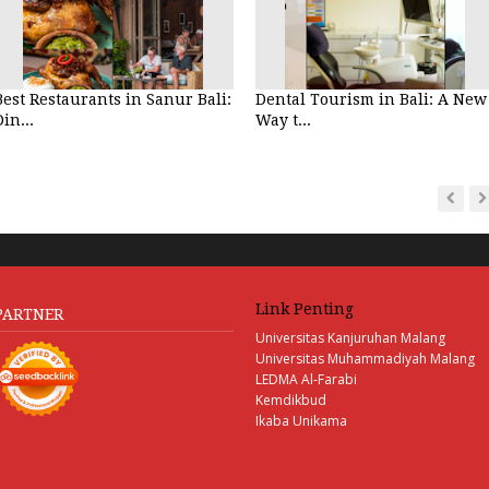
Best Restaurants in Sanur Bali:
Dental Tourism in Bali: A New
Din...
Way t...
Link Penting
PARTNER
Universitas Kanjuruhan Malang
Universitas Muhammadiyah Malang
LEDMA Al-Farabi
Kemdikbud
Ikaba Unikama