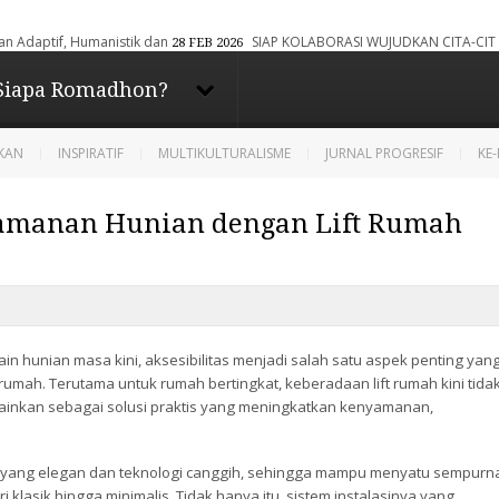
BORASI WUJUDKAN CITA-CITA BERSAMA, YULIATIN-ACHMAD ZAKARIA RESMI DI
ta - Berbagi dan
Siapa Romadhon?
asi
IKAN
INSPIRATIF
MULTIKULTURALISME
JURNAL PROGRESIF
KE
amanan Hunian dengan Lift Rumah
Diberdayakan oleh
Blogger
.
 hunian masa kini, aksesibilitas menjadi salah satu aspek penting yan
rumah. Terutama untuk rumah bertingkat, keberadaan lift rumah kini tida
ainkan sebagai solusi praktis yang meningkatkan kenyamanan,
 yang elegan dan teknologi canggih, sehingga mampu menyatu sempurn
i klasik hingga minimalis. Tidak hanya itu, sistem instalasinya yang