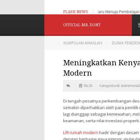
gogi Baru Menuju Pembelajaran Adaptif, Humanistik dan Berbasis Digital
SIAP KOLA
FLASH NEWS
28 FEB 2026
Konselor Ki
OFFICIAL MR. DONT
Menginspir
KUMPULAN MAKALAH
DUNIA PENDID
Meningkatkan Keny
Berbagi dan Menginpirasi
Modern
04.20
Categorized:
Advertorial
Di tengah pesatnya perkembangan desain
semakin diperhatikan oleh para pemilik 
lagi dianggap sebagai kemewahan, mel
keamanan, serta nilai investasi properti.
Lift rumah modern
hadir dengan desain
dengan berbagai gaya interior, mulai dar