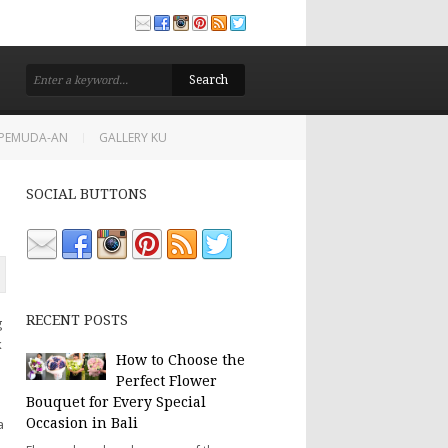
TETAPKAN SEBAGAI PRESIDEN DAN WAKIL PRESIDEN MAHASISWA UNIKAMA
PANCASILA, PEREMPUAN, DAN AGAMA JADI TOPIK TALK SHOW: RA
16 JAN 2026
-PEMUDA-AN
GALLERY KU
SOCIAL BUTTONS
RECENT POSTS
g
k
How to Choose the
Perfect Flower
Bouquet for Every Special
a
Occasion in Bali