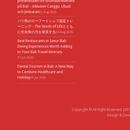
presentvalen för blomsterleverans
på Bali – inklusive Canggu, Ubud
och Jimbaran
05 Aug 2026
バリ島のローフードシェフ認定トレ
ーニング：The Seeds of Lifeととも
に生命食の力を発見する
04 Aug 2026
Best Restaurants in Sanur Bali:
Dining Experiences Worth Adding
to Your Bali Travel Itinerary
31 Jul 2026
Dental Tourism in Bali: A New Way
to Combine Healthcare and
Holiday
29 Jul 2026
Copyright © All Right Reserved 201
Design & Deve