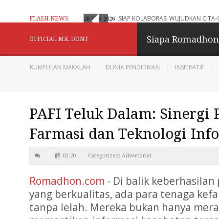
aran Adaptif, Humanistik dan Berbasis Digital
SIAP KOLABORASI WUJUDKAN CITA-
FLASH NEWS
28 FEB 2026
Konselor Kita - Be
Siapa Romadho
OFFICIAL MR. DONT
Menginspirasi
KUMPULAN MAKALAH
DUNIA PENDIDIKAN
INSPIRATIF
Berbagi dan Menginpirasi
PAFI Teluk Dalam: Sinergi 
Diberdayakan oleh
B
Farmasi dan Teknologi Inf
03.20
Categorized:
Advertorial
Romadhon.com
- Di balik keberhasila
yang berkualitas, ada para tenaga kef
tanpa lelah. Mereka bukan hanya merac