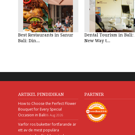
Best Restaurants in Sanur
Dental Tourism in Bali:
Bali: Din...
New Way t...
ARTIKEL PENDIDIKAN
PARTNER
How to Choose the Perfect Flower
Bouquet for Every Special
Occasion in Bali
06 Aug 2026
Varför ros buketter fortfarande är
ett av de mest populära