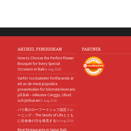
ARTIKEL PENDIDIKAN
PARTNER
How to Choose the Perfect Flower
Bouquet for Every Special
Occasion in Bali
06 Aug 2026
Varför ros buketter fortfarande är
ett av de mest populära
presentvalen för blomsterleverans
på Bali – inklusive Canggu, Ubud
och Jimbaran
05 Aug 2026
バリ島のローフードシェフ認定トレ
ーニング：The Seeds of Lifeととも
に生命食の力を発見する
04 Aug 2026
Best Restaurants in Sanur Bali: