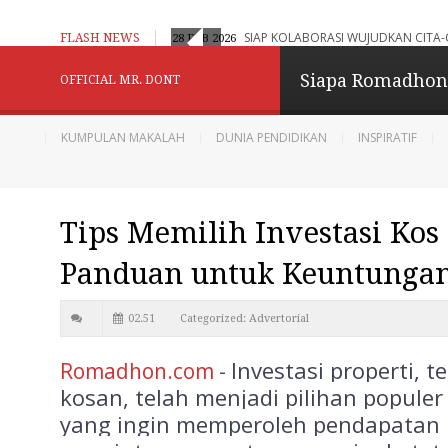
aran Adaptif, Humanistik dan Berbasis Digital
SIAP KOLABORASI WUJUDKAN CITA-
FLASH NEWS
28 FEB 2026
Konselor Kita - Be
Siapa Romadho
OFFICIAL MR. DONT
Menginspirasi
KUMPULAN MAKALAH
DUNIA PENDIDIKAN
INSPIRATIF
Berbagi dan Menginpirasi
Tips Memilih Investasi Kos
Diberdayakan oleh
B
Panduan untuk Keuntunga
02.51
Categorized:
Advertorial
Investasi properti, t
Romadhon.com
-
kosan, telah menjadi pilihan populer
yang ingin memperoleh pendapatan 