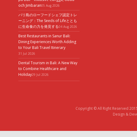
och Jimbaran
05 Aug 2026
バリ島のローフードシェフ認定トレ
ーニング：The Seeds of Lifeととも
に生命食の力を発見する
04 Aug 2026
Best Restaurants in Sanur Bali:
Dining Experiences Worth Adding
to Your Bali Travel Itinerary
31 Jul 2026
Dental Tourism in Bali: A New Way
to Combine Healthcare and
Holiday
29 Jul 2026
Copyright © All Right Reserved 201
Design & Deve