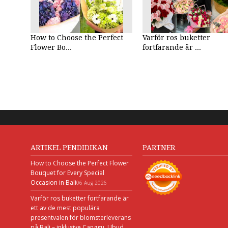
How to Choose the Perfect
Varför ros buketter
Flower Bo...
fortfarande är ...
ARTIKEL PENDIDIKAN
PARTNER
How to Choose the Perfect Flower
Bouquet for Every Special
Occasion in Bali
06 Aug 2026
Varför ros buketter fortfarande är
ett av de mest populära
presentvalen för blomsterleverans
på Bali – inklusive Canggu, Ubud