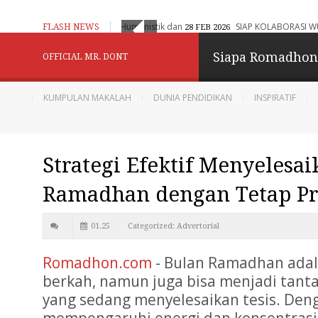
aran Adaptif, Humanistik dan Berbasis Digital
SIAP KOLABORASI WUJUDKAN CITA-
FLASH NEWS
28 FEB 2026
Konselor Kita - Be
Siapa Romadho
OFFICIAL MR. DONT
Menginspirasi
KUMPULAN MAKALAH
DUNIA PENDIDIKAN
INSPIRATIF
Berbagi dan Menginpirasi
Strategi Efektif Menyelesai
Diberdayakan oleh
B
Ramadhan dengan Tetap Pr
01.25
Categorized:
Advertorial
Romadhon.com
- Bulan Ramadhan ada
berkah, namun juga bisa menjadi tant
yang sedang menyelesaikan tesis. Deng