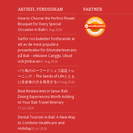
ARTIKEL PENDIDIKAN
PARTNER
How to Choose the Perfect Flower
Bouquet for Every Special
Occasion in Bali
06 Aug 2026
Varför ros buketter fortfarande är
ett av de mest populära
presentvalen för blomsterleverans
på Bali – inklusive Canggu, Ubud
och Jimbaran
05 Aug 2026
バリ島のローフードシェフ認定トレ
ーニング：The Seeds of Lifeととも
に生命食の力を発見する
04 Aug 2026
Best Restaurants in Sanur Bali:
Dining Experiences Worth Adding
to Your Bali Travel Itinerary
31 Jul 2026
Dental Tourism in Bali: A New Way
to Combine Healthcare and
Holiday
29 Jul 2026