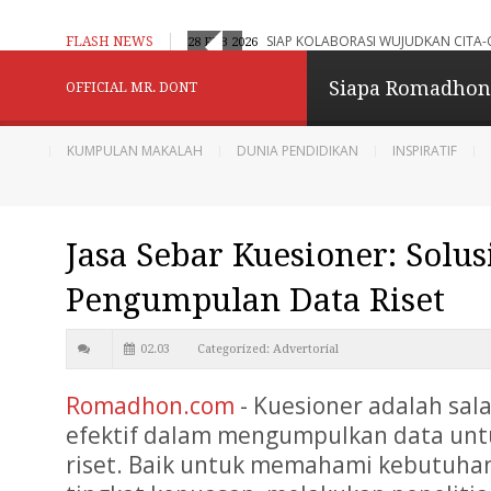
aran Adaptif, Humanistik dan Berbasis Digital
SIAP KOLABORASI WUJUDKAN CITA-
FLASH NEWS
28 FEB 2026
Konselor Kita - Be
Siapa Romadho
OFFICIAL MR. DONT
Menginspirasi
KUMPULAN MAKALAH
DUNIA PENDIDIKAN
INSPIRATIF
Berbagi dan Menginpirasi
Jasa Sebar Kuesioner: Solus
Diberdayakan oleh
B
Pengumpulan Data Riset
02.03
Categorized:
Advertorial
Romadhon.com
- Kuesioner adalah sal
efektif dalam mengumpulkan data unt
riset. Baik untuk memahami kebutuha