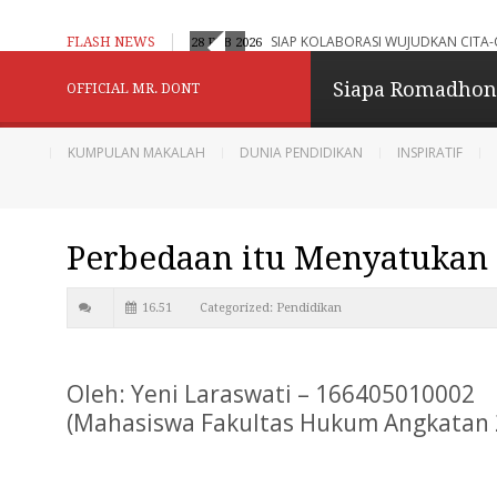
aran Adaptif, Humanistik dan Berbasis Digital
SIAP KOLABORASI WUJUDKAN CITA-
FLASH NEWS
28 FEB 2026
Konselor Kita - Be
Siapa Romadho
OFFICIAL MR. DONT
Menginspirasi
KUMPULAN MAKALAH
DUNIA PENDIDIKAN
INSPIRATIF
Berbagi dan Menginpirasi
Perbedaan itu Menyatukan 
Diberdayakan oleh
B
16.51
Categorized:
Pendidikan
Oleh: Yeni Laraswati – 166405010002
(Mahasiswa Fakultas Hukum Angkatan 