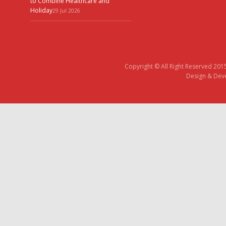
to Combine Healthcare and
Holiday
29 Jul 2026
Copyright © All Right Reserved 201
Design & Deve