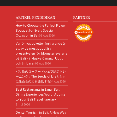
ARTIKEL PENDIDIKAN
PARTNER
How to Choose the Perfect Flower
Bouquet for Every Special
Occasion in Bali
06 Aug 2026
Varför ros buketter fortfarande är
ett av de mest populära
presentvalen för blomsterleverans
på Bali – inklusive Canggu, Ubud
och Jimbaran
05 Aug 2026
バリ島のローフードシェフ認定トレ
ーニング：The Seeds of Lifeととも
に生命食の力を発見する
04 Aug 2026
Best Restaurants in Sanur Bali:
Dining Experiences Worth Adding
to Your Bali Travel Itinerary
31 Jul 2026
Dental Tourism in Bali: A New Way